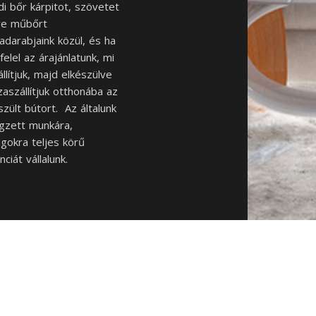
di bőr kárpitot, szövetet
tve műbőrt
adarabjaink közül, és ha
elel az árajánlatunk, mi
állítjuk, majd elkészülve
zaszállítjuk otthonába az
szült bútort. Az általunk
gzett munkára,
gokra teljes körű
nciát vállalunk.