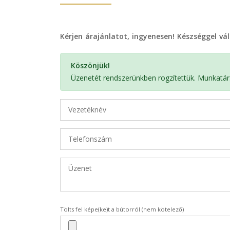
Kérjen árajánlatot, ingyenesen! Készséggel v
Köszönjük!
Üzenetét rendszerünkben rogzítettük. Munkatár
Tölts fel képe(ke)t a bútorról (nem kötelező)