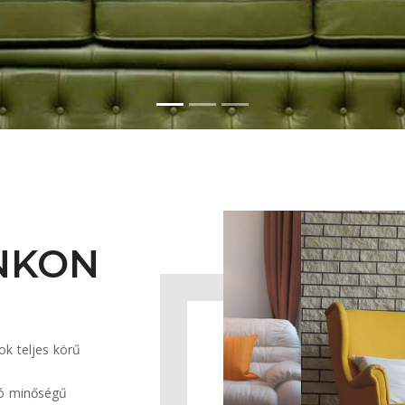
NKON
ok teljes körű
ló minőségű