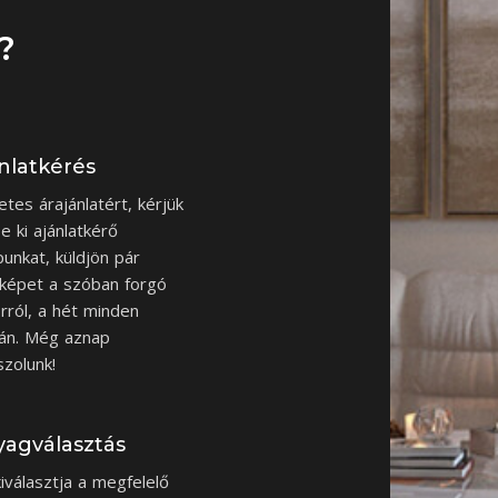
?
nlatkérés
etes árajánlatért, kérjük
se ki ajánlatkérő
punkat, küldjön pár
képet a szóban forgó
rról, a hét minden
án. Még aznap
szolunk!
agválasztás
iválasztja a megfelelő