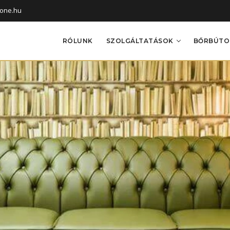
tone.hu
RÓLUNK
SZOLGÁLTATÁSOK
BŐRBÚTOR