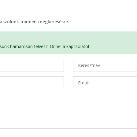
álaszolunk minden megkeresésre.
sunk hamarosan felveszi Önnel a kapcsolatot.