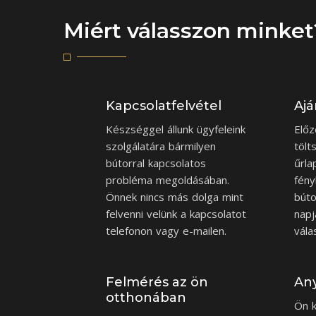
Miért válasszon minket
Kapcsolatfelvétel
Ajá
Készséggel állunk ügyfeleink
Előz
szolgálatára bármilyen
tölt
bútorral kapcsolatos
űrla
probléma megoldásában.
fény
Önnek nincs más dolga mint
búto
felvenni velünk a kapcsolatot
napj
telefonon vagy e-mailen.
vála
Felmérés az ön
Any
otthonában
Ön k