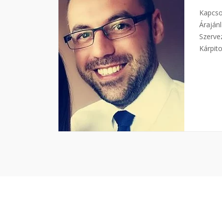
Kapcso
Árajánl
Szerve
Kárpit