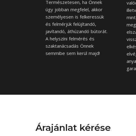
Természetesen, ha Önnek
való
úgy jobban megfelel, akkor
ille
személyesen is felkeressük
mint
és felmérjük felújítandó,
megf
javítandó, áthúzandó bútorát.
elsz
A helyszíni felmérés és
viss
szaktanácsadás Önnek
elké
semmibe sem kerül majd!
elvé
anya
gara
Árajánlat kérése