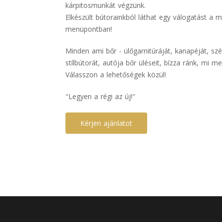
kárpitosmunkát végzünk.
Elkészült bútorainkból láthat egy válogatást a 
menüpontban!
Minden ami bőr - ülőgarnitúráját, kanapéját, szé
stílbútorát, autója bőr üléseit, bízza ránk, mi me
Válasszon a lehetőségek közül!
"Legyen a régi az új!"
Kérjen ajánlatot