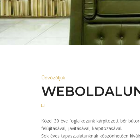
Üdvözöljük
WEBOLDALU
Közel 30 éve foglalkozunk kárpitozott bőr bútor
felújításával, javításával, kárpitozásával.
Sok éves tapasztalatunknak köszönhetően kivá