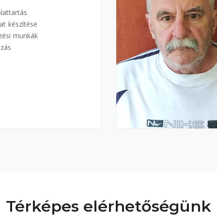
lattartás
at készítése
zési munkák
ozás
Térképes elérhetőségünk