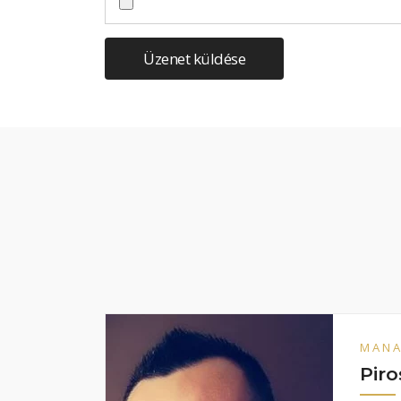
Üzenet küldése
MAN
Piro