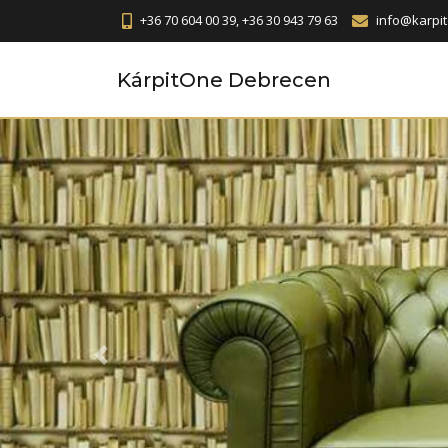
+36 70 604 00 39, +36 30 943 79 63
info@karpi
KárpitOne Debrecen
Previous